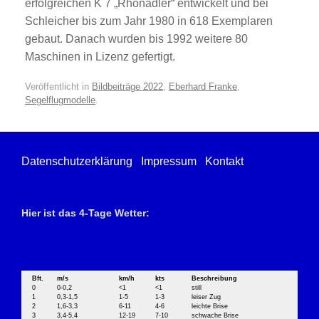
erfolgreichen K 7 „Rhönadler“ entwickelt und bei
Schleicher bis zum Jahr 1980 in 618 Exemplaren
gebaut. Danach wurden bis 1992 weitere 80
Maschinen in Lizenz gefertigt.
Veröffentlicht in
Bildbeiträge 2022
,
Eberhard Franke
,
Segelflugmodelle
.
Datenschutzerklärung
Impressum
Kontakt
Hier ist das 4-Tage Wetter:
Bft.
m/s
km/h
kts
Beschreibung
0
0-0,2
<1
<1
still
1
0,3-1,5
1-5
1-3
leiser Zug
2
1,6-3,3
6-11
4-6
leichte Brise
3
3,4-5,4
12-19
7-10
schwache Brise