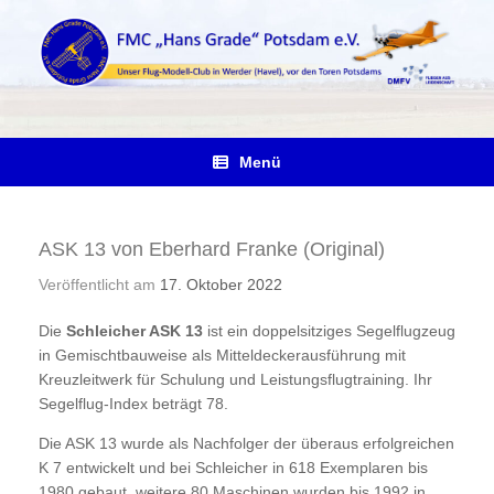
Zum
Inhalt
springen
Menü
ASK 13 von Eberhard Franke (Original)
Veröffentlicht am
17. Oktober 2022
Die
Schleicher ASK 13
ist ein doppelsitziges Segelflugzeug
in Gemischtbauweise als Mitteldeckerausführung mit
Kreuzleitwerk für Schulung und Leistungsflugtraining. Ihr
Segelflug-Index beträgt 78.
Die ASK 13 wurde als Nachfolger der überaus erfolgreichen
K 7 entwickelt und bei Schleicher in 618 Exemplaren bis
1980 gebaut, weitere 80 Maschinen wurden bis 1992 in