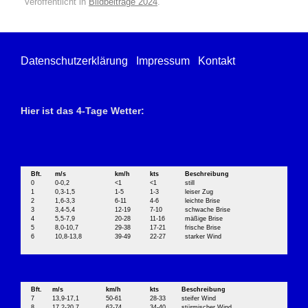
Veröffentlicht in
Bildbeiträge 2024
.
Datenschutzerklärung
Impressum
Kontakt
Hier ist das 4-Tage Wetter:
Bft.
m/s
km/h
kts
Beschreibung
0
0-0,2
<1
<1
still
1
0,3-1,5
1-5
1-3
leiser Zug
2
1,6-3,3
6-11
4-6
leichte Brise
3
3,4-5,4
12-19
7-10
schwache Brise
4
5,5-7,9
20-28
11-16
mäßige Brise
5
8,0-10,7
29-38
17-21
frische Brise
6
10,8-13,8
39-49
22-27
starker Wind
Bft.
m/s
km/h
kts
Beschreibung
7
13,9-17,1
50-61
28-33
steifer Wind
8
17,2-20,7
62-74
34-40
stürmischer Wind