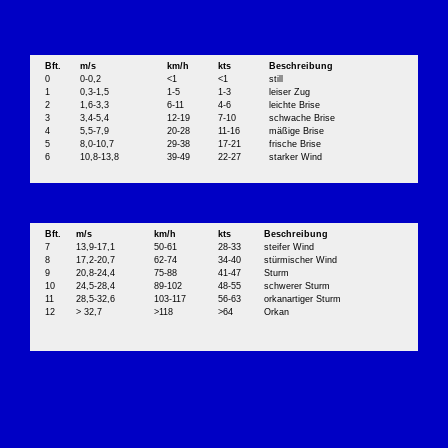
Bft.
m/s
km/h
kts
Beschreibung
0
0-0,2
<1
<1
still
1
0,3-1,5
1-5
1-3
leiser Zug
2
1,6-3,3
6-11
4-6
leichte Brise
3
3,4-5,4
12-19
7-10
schwache Brise
4
5,5-7,9
20-28
11-16
mäßige Brise
5
8,0-10,7
29-38
17-21
frische Brise
6
10,8-13,8
39-49
22-27
starker Wind
Bft.
m/s
km/h
kts
Beschreibung
7
13,9-17,1
50-61
28-33
steifer Wind
8
17,2-20,7
62-74
34-40
stürmischer Wind
9
20,8-24,4
75-88
41-47
Sturm
10
24,5-28,4
89-102
48-55
schwerer Sturm
11
28,5-32,6
103-117
56-63
orkanartiger Sturm
12
> 32,7
>118
>64
Orkan