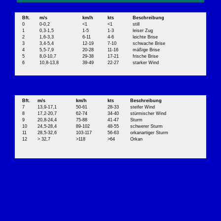
Bft.
m/s
km/h
kts
Beschreibung
0
0-0,2
<1
<1
still
1
0,3-1,5
1-5
1-3
leiser Zug
2
1,6-3,3
6-11
4-6
leichte Brise
3
3,4-5,4
12-19
7-10
schwache Brise
4
5,5-7,9
20-28
11-16
mäßige Brise
5
8,0-10,7
29-38
17-21
frische Brise
6
10,8-13,8
39-49
22-27
starker Wind
Bft.
m/s
km/h
kts
Beschreibung
7
13,9-17,1
50-61
28-33
steifer Wind
8
17,2-20,7
62-74
34-40
stürmischer Wind
9
20,8-24,4
75-88
41-47
Sturm
10
24,5-28,4
89-102
48-55
schwerer Sturm
11
28,5-32,6
103-117
56-63
orkanartiger Sturm
12
> 32,7
>118
>64
Orkan