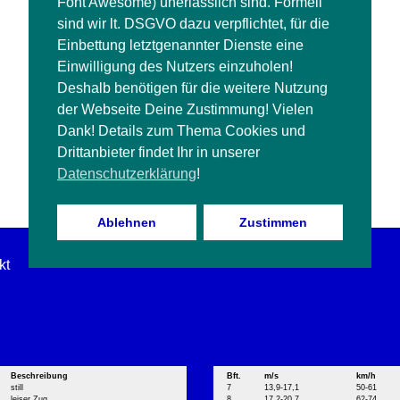
Font Awesome) unerlässlich sind. Formell
sind wir lt. DSGVO dazu verpflichtet, für die
Einbettung letztgenannter Dienste eine
Einwilligung des Nutzers einzuholen!
Deshalb benötigen für die weitere Nutzung
der Webseite Deine Zustimmung! Vielen
Dank! Details zum Thema Cookies und
Drittanbieter findet Ihr in unserer
Datenschutzerklärung
!
Ablehnen
Zustimmen
kt
Beschreibung
Bft.
m/s
km/h
still
7
13,9-17,1
50-61
leiser Zug
8
17,2-20,7
62-74