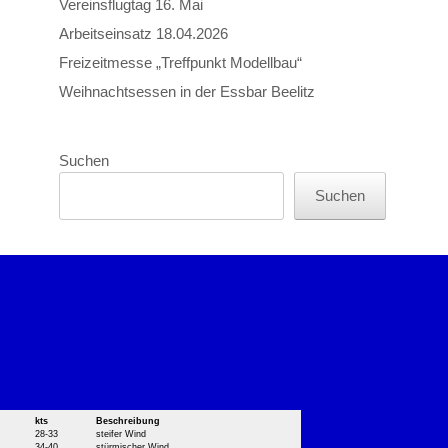
Vereinsflugtag 16. Mai
Arbeitseinsatz 18.04.2026
Freizeitmesse „Treffpunkt Modellbau“
Weihnachtsessen in der Essbar Beelitz
Suchen
Suchen
kts
Beschreibung
28-33
steifer Wind
34-40
stürmischer Wind