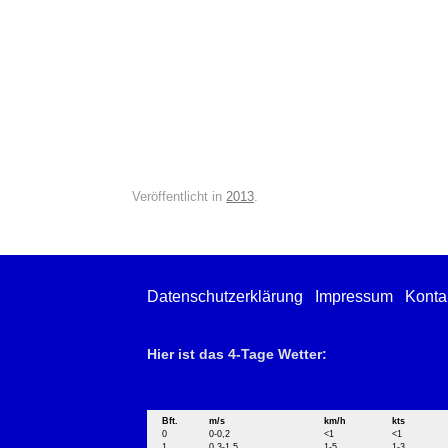
Veröffentlicht in
2013
.
Datenschutzerklärung
Impressum
Konta
Hier ist das 4-Tage Wetter:
Bft.
m/s
km/h
kts
0
0-0,2
<1
<1
1
0,3-1,5
1-5
1-3