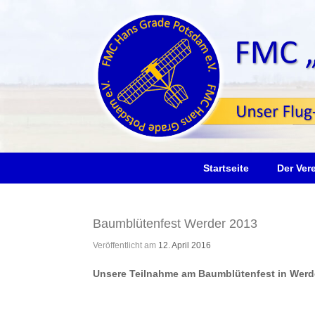
Zum
Inhalt
springen
Startseite
Der Ver
Baumblütenfest Werder 2013
Veröffentlicht am
12. April 2016
Unsere Teilnahme am Baumblütenfest in Werde