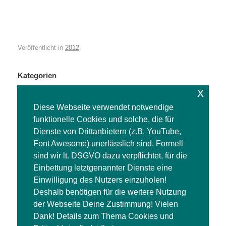
Veröffentlicht in
2012
.
Kategorien
x
Kategorien
Diese Webseite verwendet notwendige
funktionelle Cookies und solche, die für
Aktuelle Beiträge
Dienste von Drittanbietern (z.B. YouTube,
Font Awesome) unerlässlich sind. Formell
Vereinsflugtag 16. Mai
sind wir lt. DSGVO dazu verpflichtet, für die
Arbeitseinsatz 18.04.2026
Einbettung letztgenannter Dienste eine
Freizeitmesse „Treffpunkt Modellbau“
Einwilligung des Nutzers einzuholen!
Weihnachtsessen in der Essbar Beelitz
Deshalb benötigen für die weitere Nutzung
der Webseite Deine Zustimmung! Vielen
Dank! Details zum Thema Cookies und
Suchen