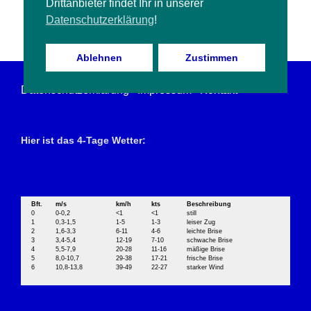
Drittanbieter findet Ihr in unserer
Datenschutzerklärung
!
Suchen
Ablehnen
Zustimmen
Datenschutzerklärung
Impressum
Kontakt
Hier ist das 4-Tage Wetter:
Bft.
m/s
km/h
kts
Beschreibung
0
0-0,2
<1
<1
still
1
0,3-1,5
1-5
1-3
leiser Zug
2
1,6-3,3
6-11
4-6
leichte Brise
3
3,4-5,4
12-19
7-10
schwache Brise
4
5,5-7,9
20-28
11-16
mäßige Brise
5
8,0-10,7
29-38
17-21
frische Brise
6
10,8-13,8
39-49
22-27
starker Wind