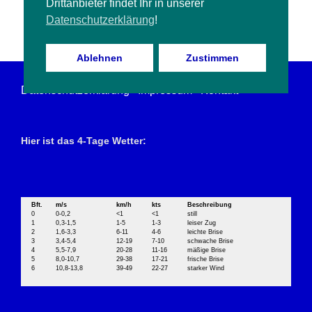
Drittanbieter findet Ihr in unserer
Datenschutzerklärung
!
Suchen
Ablehnen
Zustimmen
Datenschutzerklärung
Impressum
Kontakt
Hier ist das 4-Tage Wetter:
Bft.
m/s
km/h
kts
Beschreibung
0
0-0,2
<1
<1
still
1
0,3-1,5
1-5
1-3
leiser Zug
2
1,6-3,3
6-11
4-6
leichte Brise
3
3,4-5,4
12-19
7-10
schwache Brise
4
5,5-7,9
20-28
11-16
mäßige Brise
5
8,0-10,7
29-38
17-21
frische Brise
6
10,8-13,8
39-49
22-27
starker Wind