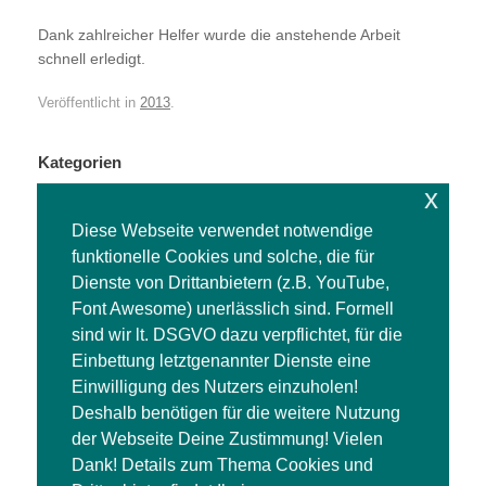
Dank zahlreicher Helfer wurde die anstehende Arbeit
schnell erledigt.
Veröffentlicht in
2013
.
Kategorien
x
Kategorien
Diese Webseite verwendet notwendige
funktionelle Cookies und solche, die für
Aktuelle Beiträge
Dienste von Drittanbietern (z.B. YouTube,
Font Awesome) unerlässlich sind. Formell
Vereinsflugtag 16. Mai
sind wir lt. DSGVO dazu verpflichtet, für die
Arbeitseinsatz 18.04.2026
Einbettung letztgenannter Dienste eine
Freizeitmesse „Treffpunkt Modellbau“
Einwilligung des Nutzers einzuholen!
Weihnachtsessen in der Essbar Beelitz
Deshalb benötigen für die weitere Nutzung
der Webseite Deine Zustimmung! Vielen
Dank! Details zum Thema Cookies und
Suchen